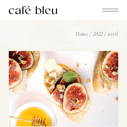
Skip
to
the
content
Home
2022
avril