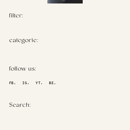
filter:
categorie:
follow us:
FB.
IG.
YT.
BE.
Search: